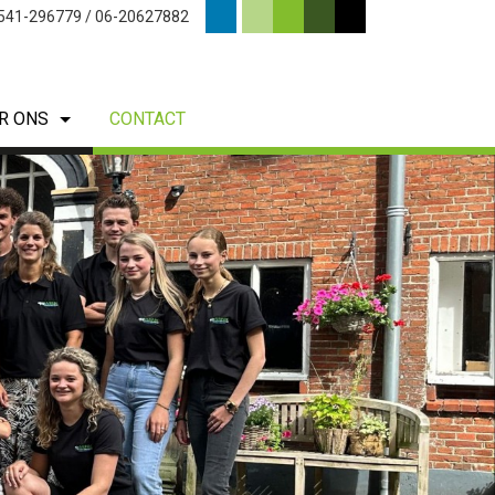
0541-296779 / 06-20627882
R ONS
CONTACT