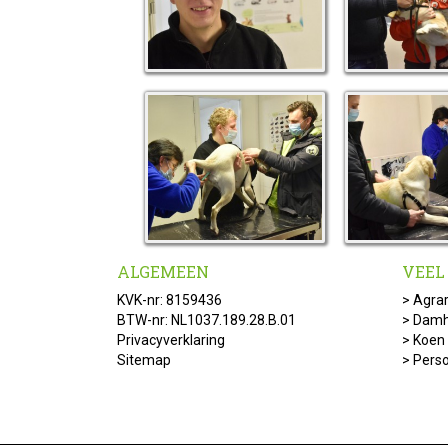
ALGEMEEN
VEEL
KVK-nr: 8159436
>
Agrar
BTW-nr: NL1037.189.28.B.01
>
Damh
Privacyverklaring
>
Koen
Sitemap
>
Pers