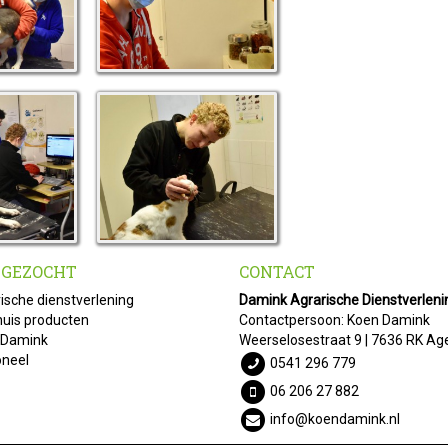
 GEZOCHT
CONTACT
ische dienstverlening
Damink Agrarische Dienstverleni
uis producten
Contactpersoon: Koen Damink
 Damink
Weerselosestraat 9 | 7636 RK Ag
oneel
0541 296 779
06 206 27 882
info@koendamink.nl