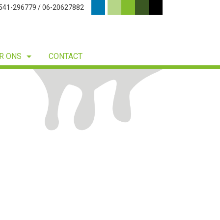
0541-296779 / 06-20627882
R ONS
CONTACT