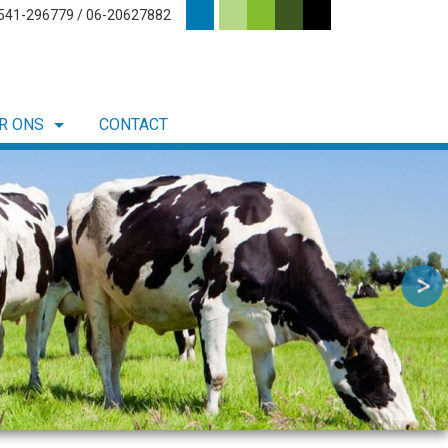
0541-296779 / 06-20627882
R ONS
CONTACT