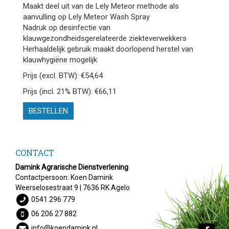
Maakt deel uit van de Lely Meteor methode als
aanvulling op Lely Meteor Wash Spray
Nadruk op desinfectie van
klauwgezondheidsgerelateerde ziekteverwekkers
Herhaaldelijk gebruik maakt doorlopend herstel van
klauwhygiëne mogelijk
Prijs (excl. BTW): €54,64
Prijs (incl. 21% BTW): €66,11
BESTELLEN
CONTACT
Damink Agrarische Dienstverlening
Contactpersoon: Koen Damink
Weerselosestraat 9 | 7636 RK Agelo
0541 296 779
06 206 27 882
info@koendamink.nl