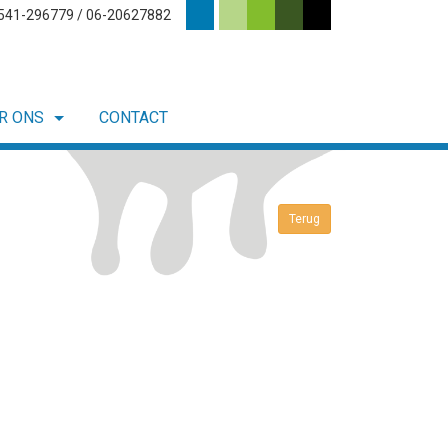
0541-296779 / 06-20627882
R ONS
CONTACT