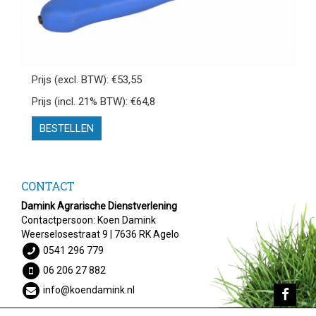
Prijs (excl. BTW): €53,55
Prijs (incl. 21% BTW): €64,8
BESTELLEN
CONTACT
Damink Agrarische Dienstverlening
Contactpersoon: Koen Damink
Weerselosestraat 9 | 7636 RK Agelo
0541 296 779
06 206 27 882
info@koendamink.nl