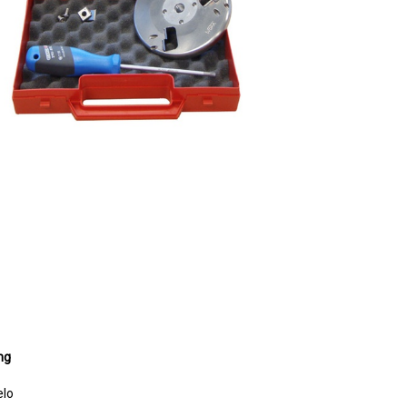
ng
elo