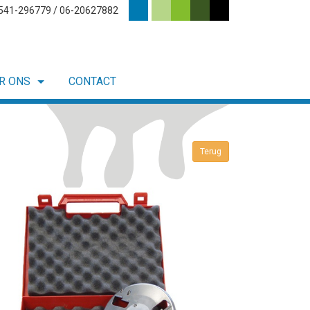
0541-296779 / 06-20627882
R ONS
CONTACT