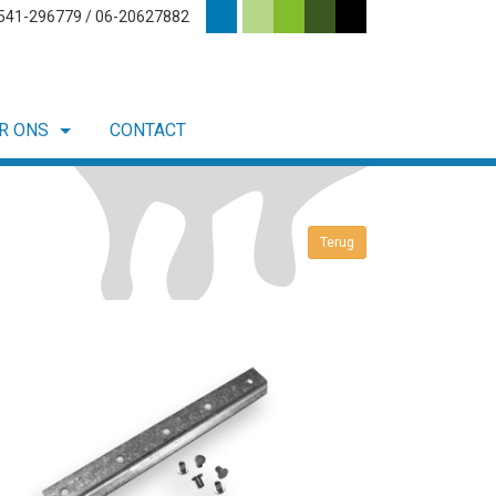
0541-296779 / 06-20627882
R ONS
CONTACT