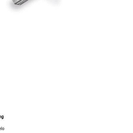
ng
elo