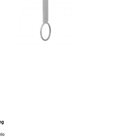
ng
elo