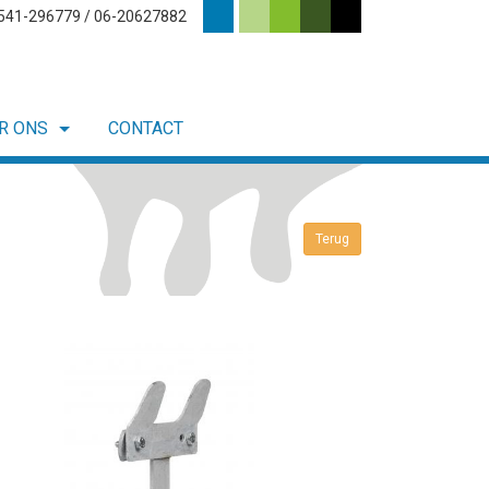
0541-296779 / 06-20627882
R ONS
CONTACT