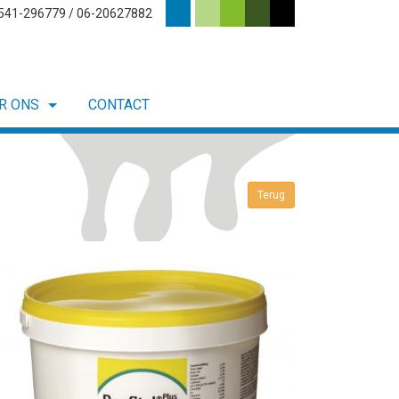
0541-296779 / 06-20627882
R ONS
CONTACT