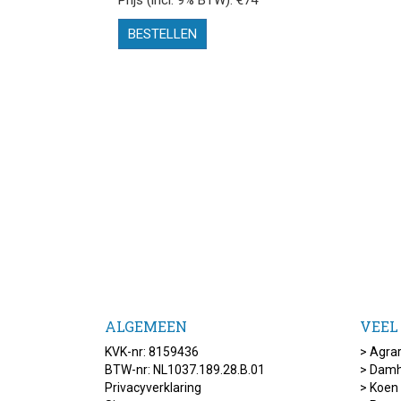
Prijs (incl. 9% BTW): €74
BESTELLEN
ALGEMEEN
VEEL
KVK-nr: 8159436
>
Agrar
BTW-nr: NL1037.189.28.B.01
>
Damh
Privacyverklaring
>
Koen