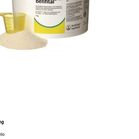
ng
elo