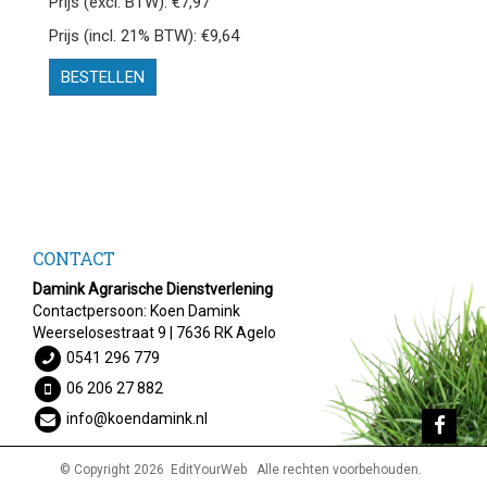
Prijs (excl. BTW): €7,97
Prijs (incl. 21% BTW): €9,64
BESTELLEN
CONTACT
Damink Agrarische Dienstverlening
Contactpersoon: Koen Damink
Weerselosestraat 9 | 7636 RK Agelo
0541 296 779
06 206 27 882
info@koendamink.nl
© Copyright 2026
EditYourWeb
Alle rechten voorbehouden.