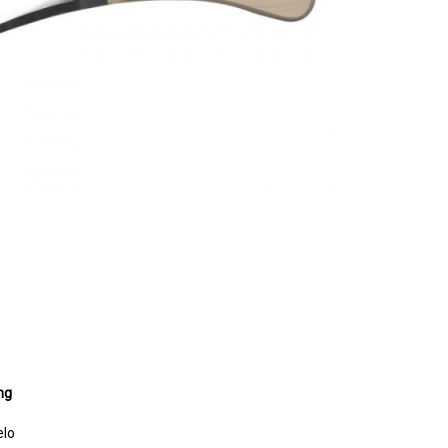
ng
elo