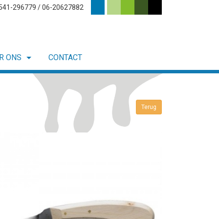
0541-296779 / 06-20627882
R ONS
CONTACT