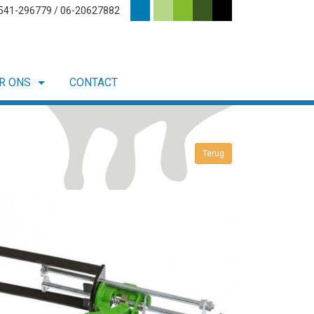
0541-296779 / 06-20627882
R ONS
CONTACT