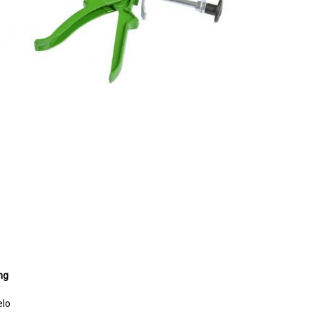
ng
elo