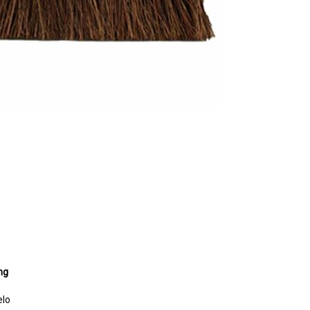
ng
elo