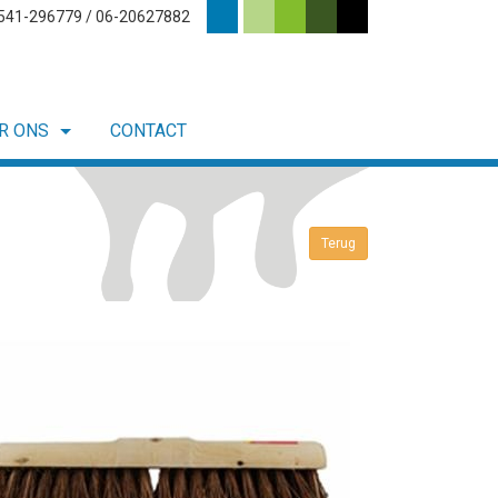
0541-296779 / 06-20627882
R ONS
CONTACT