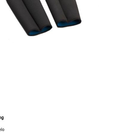
ng
elo