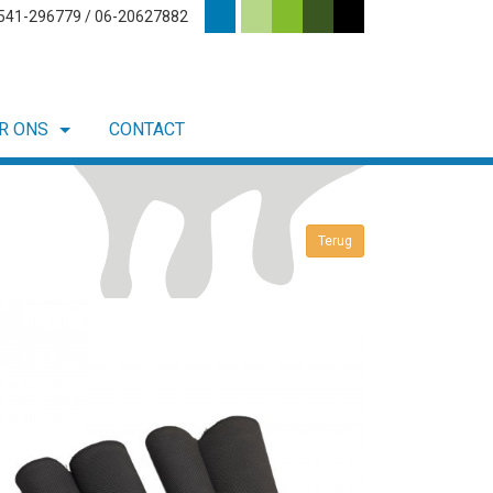
0541-296779 / 06-20627882
R ONS
CONTACT