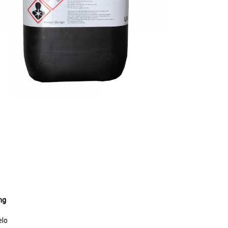
ng
elo