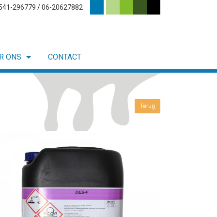
0541-296779 / 06-20627882
R ONS
CONTACT