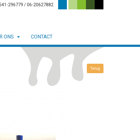
0541-296779 / 06-20627882
R ONS
CONTACT