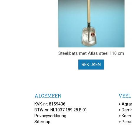
Steekbats met Atlas steel 110 cm
BEKIJKEN
ALGEMEEN
VEEL
KVK-nr: 8159436
>
Agrar
BTW-nr: NL1037.189.28.B.01
>
Damh
Privacyverklaring
>
Koen
Sitemap
>
Pers