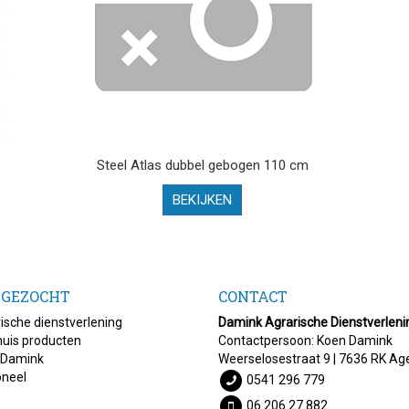
Steel Atlas dubbel gebogen 110 cm
BEKIJKEN
 GEZOCHT
CONTACT
ische dienstverlening
Damink Agrarische Dienstverleni
uis producten
Contactpersoon: Koen Damink
 Damink
Weerselosestraat 9 | 7636 RK Ag
oneel
0541 296 779
06 206 27 882